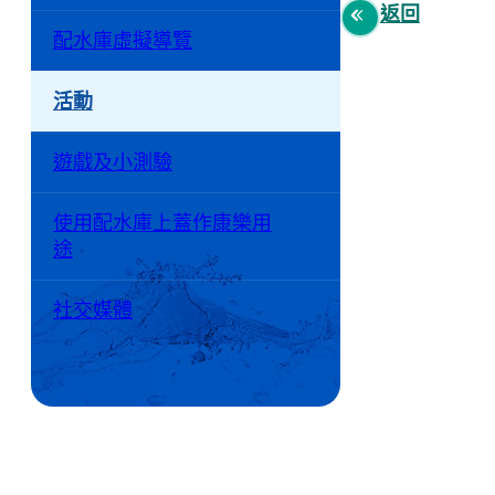
返回
配水庫虛擬導覽
活動
遊戲及小測驗
使用配水庫上蓋作康樂用
途
社交媒體