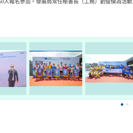
250人報名參加。發展局常任秘書長（工務）劉俊傑為活