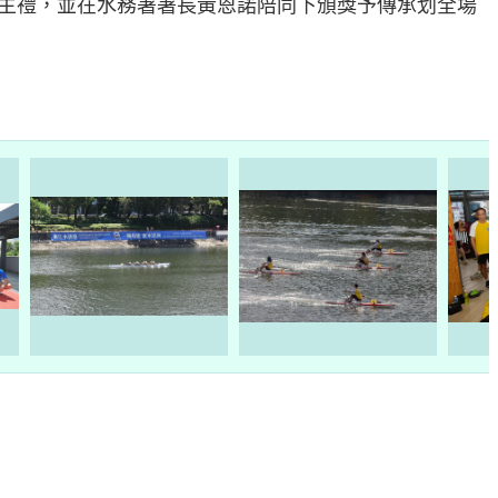
動主禮，並在水務署署長黃恩諾陪同下頒獎予傳承划全場