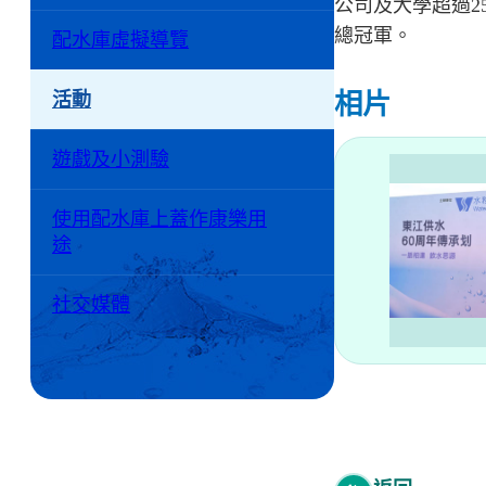
公司及大學超過
總冠軍。
配水庫虛擬導覽
相片
活動
遊戲及小測驗
使用配水庫上蓋作康樂用
途
社交媒體