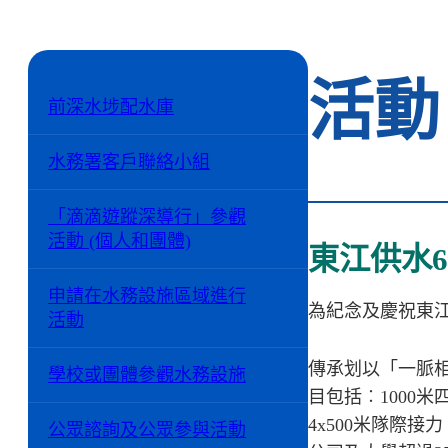
活動
前深水埗配水庫
水務署客戶聯絡小組
「滴滴遊蹤深導行」參觀
活動 (個人和團體)
東江供水
申請在水務設施區域進行
為紀念及慶祝東江
活動
傳承划以「一脈
學校或團體參觀水務設施
目包括︰1000
4x500米隊際
公眾諮詢及公眾參與活動