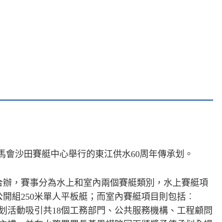
賽馬會沙田賽艇中心舉行的東江供水60周年傳承划。
合辦，賽事分為水上和室內兩個賽艇類別，水上賽艇項
及公開組250米單人平板艇；而室內賽艇項目則包括︰
承划活動吸引共18個工務部門、公共服務機構、工程顧問