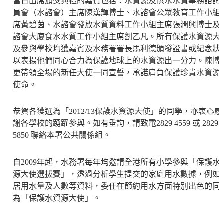
當日出席頒獎典禮的嘉賓包括：水資源及供水水質事務諮詢
員會（水諮會）主席陳漢輝博士、水諮會公眾教育工作小組
席黃碧茵、水諮會發放水質資料工作小組主席張潤興博士及
諮會大廈食水水質工作小組主席劉乙凡。所有保護水資源大
及參與學校均獲嘉賓及水務署署長馬利德頒發證書或紀念狀
以表揚他們同心合力為保護地球上的水資源出一分力。陳博
更帶領全場的新任大使一同宣誓，承諾肩負保護珍貴水資源
使命。
恭賀各獲選為「2012/13保護水資源大使」的同學，亦衷心感
謝各學校的踴躍參與。如有垂詢，請致電2829 4559 或 2829
5850 聯絡本署公共關係組。
自2009年起，水務署每年均邀請全港所有小學參與「保護水
源大使選拔賽」，透過分析學生提交的家庭用水數據，例如
居用水量及人數等資料，委任在節約用水方面特別出色的同
為「保護水資源大使」。