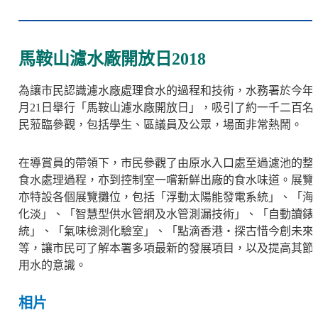
馬鞍山濾水廠開放日2018
為讓市民認識濾水廠處理食水的過程和技術，水務署於今年
月21日舉行「馬鞍山濾水廠開放日」，吸引了約一千二百名
民蒞臨參觀，包括學生、區議員及公眾，場面非常熱鬧。
在導賞員的帶領下，市民參觀了由原水入口處至過濾池的整
食水處理過程，亦到控制室一嚐新鮮出廠的食水味道。展覽
亦特設各個展覽攤位，包括「浮動太陽能發電系統」、「海
化淡」、「智慧型供水管網及水管測漏技術」、「自動讀錶
統」、「氣味檢測化驗室」、「點滴香港‧探古惜今創未來
等，讓市民可了解本署多項最新的發展項目，以及提高其節
用水的意識。
相片