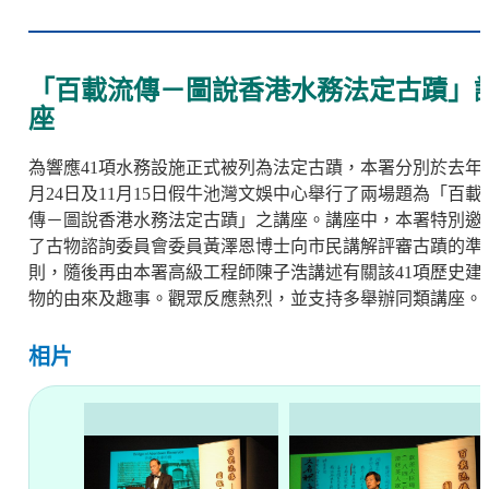
「百載流傳－圖說香港水務法定古蹟」
座
為響應41項水務設施正式被列為法定古蹟，本署分別於去年1
月24日及11月15日假牛池灣文娛中心舉行了兩場題為「百載
傳－圖說香港水務法定古蹟」之講座。講座中，本署特別邀
了古物諮詢委員會委員黃澤恩博士向市民講解評審古蹟的準
則，隨後再由本署高級工程師陳子浩講述有關該41項歷史建
物的由來及趣事。觀眾反應熱烈，並支持多舉辦同類講座。
相片