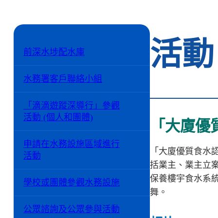
活動
前深水埗配水庫
水務署客戶聯絡小組
「滴滴遊蹤深導行」參觀
活動 (個人和團體)
「大廈優
申請在水務設施區域進行
「大廈優質食水認
活動
括業主、業主立
保養樓宇食水系統
學校或團體參觀水務設施
舞。
公眾諮詢及公眾參與活動