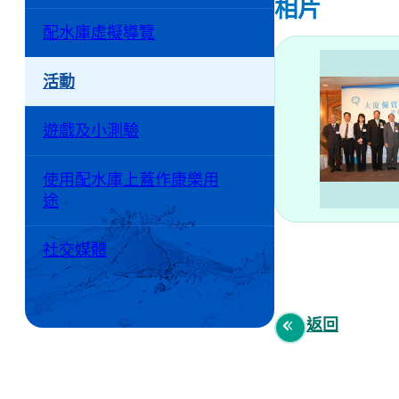
相片
配水庫虛擬導覽
活動
遊戲及小測驗
使用配水庫上蓋作康樂用
途
社交媒體
返回