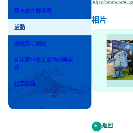
https://www.wsd.g
配水庫虛擬導覽
相片
活動
遊戲及小測驗
使用配水庫上蓋作康樂用
途
社交媒體
返回