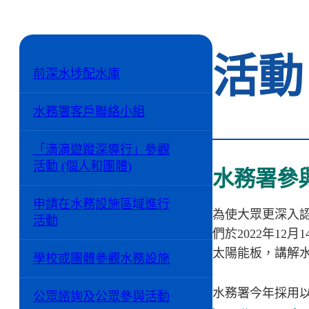
活動
前深水埗配水庫
水務署客戶聯絡小組
「滴滴遊蹤深導行」參觀
活動 (個人和團體)
水務署參與
申請在水務設施區域進行
為使大眾更深入
活動
們於
2022
年
12
月
1
太陽能板，講解
學校或團體參觀水務設施
水務署今年採用
公眾諮詢及公眾參與活動