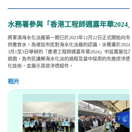
水務署參與「香港工程師週嘉年華2024
將軍澳海水化淡廠第一期已於
2023
年
12
月
22
日正式開始向市
供應食水。為增加市民對海水化淡廠的認識，水務署於
2024
3
月
1
至
3
日舉辦的「香港工程師週嘉年華
2024
」中設置展位
遊戲，為市民講解海水化淡的過程及當中採用的先進逆滲透
化技術，並展示其逆滲透組件。
相片