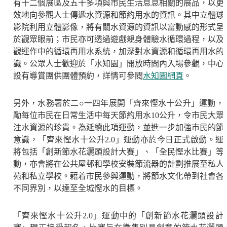
有十二個展區及五十多項與市民生活息息相關的展品，以更
效地向參觀人士傳遞水資源和節約用水的資訊。其中立體球
影院利用立體影像，將有關水資源的資訊以富動感的形式呈
於觀眾眼前；市民亦可透過遊戲親身體驗水循環過程，以及
觀運作中的循環再用水系統，加深對水資源和循環再用水的
識。公眾人士歡迎於「水知園」開放時間內入場參觀，中心
設有導賞團供團體預約，詳情可參閱
水知園網頁
。
另外，水務署於二○一四年展開「齊來慳水十公升」運動，
勵每位市民在日常生活中每天節約用水10公升，令市民大眾
注水資源的珍貴。為延續此項運動，並進一步加強市民的節
意識，「齊來慳水十公升2.0」運動亦於今日正式啟動。運
將包括「創新節水花灑頭設計大賽」、「全民慳水比賽」等
動，亦會將在公共屋邨和學校安裝節流器的計劃推展至私人
苑和私立學校。藉着市民參與運動，將節水文化帶到社會各
不同界別，以達至全城慳水的目標。
「齊來慳水十公升2.0」運動中的「創新節水花灑頭設計