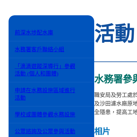
活動
前深水埗配水庫
水務署客戶聯絡小組
「滴滴遊蹤深導行」參觀
活動 (個人和團體)
水務署參
申請在水務設施區域進行
職安局及勞工處
活動
及沙田濾水廠原
全隱患，提高工
學校或團體參觀水務設施
相片
公眾諮詢及公眾參與活動