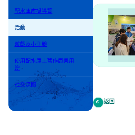
配水庫虛擬導覽
活動
遊戲及小測驗
使用配水庫上蓋作康樂用
途
社交媒體
返回