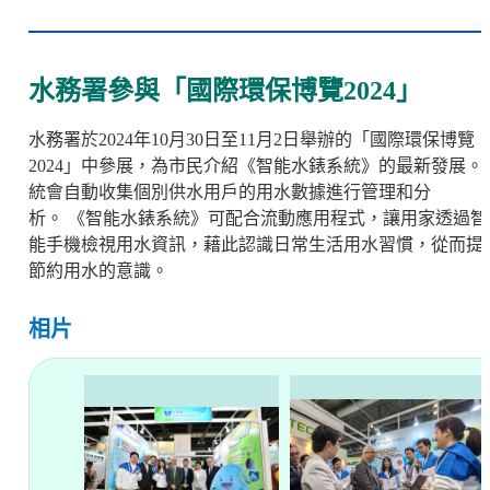
水務署參與「國際環保博覽2024」
水務署於
2024
年
10
月
30
日至
11
月
2
日舉辦的「國際環保博覽
2024
」中參展，為市民介紹《智能水錶系統》的最新發展。
統會自動收集個別供水用戶的用水數據進行管理和分
析。
《智能水錶系統》可配合流動應用程式，讓用家透過智
能手機檢視用水資訊，藉此認識日常生活用水習慣，從而提
節約用水的意識。
相片