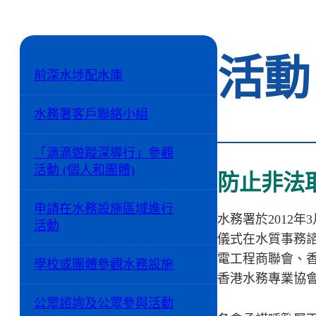
活動
前深水埗配水庫
水務署客戶聯絡小組
「滴滴遊蹤深導行」參觀
活動 (個人和團體)
防止非法
申請在水務設施區域進行
水務署於2012
活動
儀式在水質事務
電工程商聯會、
學校或團體參觀水務設施
香港水務專業協
公眾諮詢及公眾參與活動