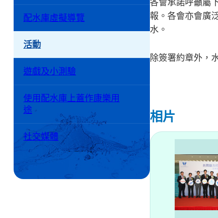
各會承諾呼籲屬
報。各會亦會廣
配水庫虛擬導覽
水。
活動
除簽署約章外，
遊戲及小測驗
使用配水庫上蓋作康樂用
途
相片
社交媒體