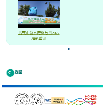
馬鞍山濾水廠開放日2022
精彩重溫
返回