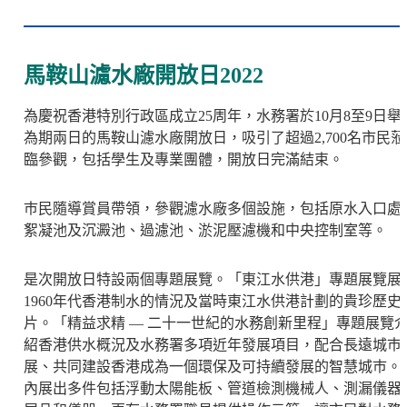
馬鞍山濾水廠開放日2022
為慶祝香港特別行政區成立25周年，水務署於10月8至9日舉
為期兩日的馬鞍山濾水廠開放日，吸引了超過2,700名市民蒞
臨參觀，包括學生及專業團體，開放日完滿結束。
巿民隨導賞員帶領，參觀濾水廠多個設施，包括原水入口處
絮凝池及沉澱池、過濾池、淤泥壓濾機和中央控制室等。
是次開放日特設兩個專題展覽。「東江水供港」專題展覽展
1960年代香港制水的情況及當時東江水供港計劃的貴珍歷史
片。「精益求精 — 二十一世紀的水務創新里程」專題展覽
紹香港供水概況及水務署多項近年發展項目，配合長遠城巿
展、共同建設香港成為一個環保及可持續發展的智慧城巿。
內展出多件包括浮動太陽能板、管道檢測機械人、測漏儀器