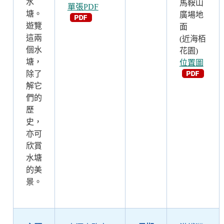
水
馬鞍山
單張PDF
塘。
廣場地
遊覽
面
這兩
(近海栢
個水
花園)
塘，
位置圖
除了
解它
們的
歷
史，
亦可
欣賞
水塘
的美
景。