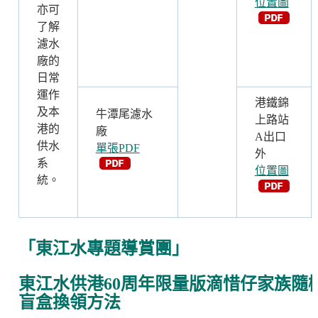
位置圖
亦可
了解
濾水
廠的
日常
運作
港鐵錦
及本
牛潭尾濾水
上路站
港的
廠
A出口
供水
單張PDF
外
系
位置圖
統。
「東江水專題導賞團」
東江水供港60周年限量版滴惜仔家族隨
盲盒換領方法