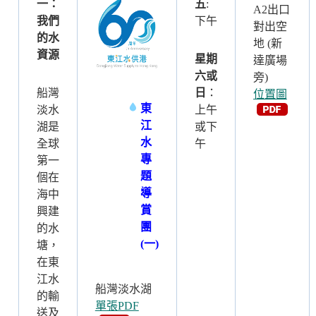
一：
五
:
A2出口
我們
下午
對出空
的水
地 (新
資源
星期
達廣場
六或
旁)
船灣
日
：
位置圖
東
淡水
上午
江
湖是
或下
水
全球
午
專
第一
題
個在
導
海中
賞
興建
團
的水
(一)
塘，
在東
江水
船灣淡水湖
的輸
單張PDF
送及