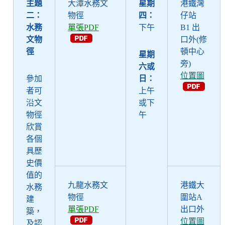
主題
大潭水務文
星期
港鐵灣
二：
物徑
四：
仔站
水務
單張PDF
下午
B1 出
文物
口外(修
徑
頓中心
星期
旁)
六
或
位置圖
參加
日：
者可
上午
沿文
或下
物徑
午
欣賞
各個
具歷
史價
值的
九龍水務文
港鐵
大
水務
物徑
圍站
A
建
單張PDF
出口外
築，
位置圖
及認