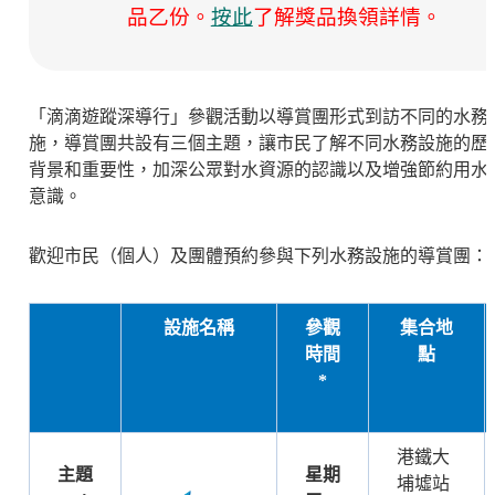
品乙份。
按此
了解獎品換領詳情。
「滴滴遊蹤深導行」參觀活動以導賞團形式到訪不同的水務
施，導賞團共設有三個主題，讓市民了解不同水務設施的歷
背景和重要性，加深公眾對水資源的認識以及增強節約用水
意識。
歡迎市民（個人）及團體預約參與下列水務設施的導賞團：
設施名稱
參觀
集合地
時間
點
*
港鐵大
主題
星期
埔墟站