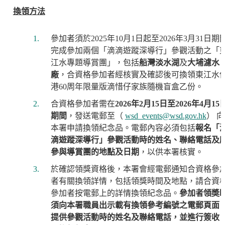
換領方法
參加者須於2025年10月1日起至2026年3月31日期
完成參加兩個「滴滴遊蹤深導行」參觀活動之「
江水專題導賞團」，包括
船灣淡水湖
及
大埔濾水
廠
，合資格參加者經核實及確認後可換領東江水
港60周年限量版滴惜仔家族隨機盲盒乙份。
合資格參加者需在
2026
年
2
月
15
日至
2026
年
4
月
15
期間
，發送電郵至（
wsd_events@wsd.gov.hk
） 向
本署申請換領紀念品。電郵內容必須包括
報名「
滴遊蹤深導行」參觀活動時的姓名、聯絡電話及
參與導賞團的地點及日期
，以供本署核實。
於確認領獎資格後，本署會經電郵通知合資格參
者有關換領詳情，包括領獎時間及地點，請合資
參加者按電郵上的詳情換領紀念品。
參加者領奬
須向本署職員出示載有換領參考編號之電郵頁面
提供參觀活動時的姓名及聯絡電話，並進行簽收