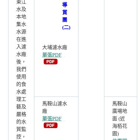
東江
導
水及
賞
本地
團
集水
(二)
水源
在進
入濾
大埔濾水廠
水廠
單張PDF
後，
我們
使用
的食
水處
理工
馬鞍山濾水
馬鞍山
藝及
廠
廣場地
嚴格
單張PDF
面 (近
的水
海栢花
質監
園)
控，