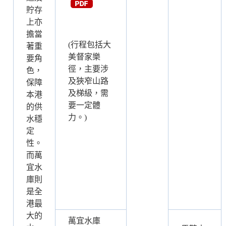
貯存
上亦
擔當
(行程包括大
著重
美督家樂
要角
徑，主要涉
色，
及狹窄山路
保障
及梯級，需
本港
要一定體
的供
力。)
水穩
定
性。
而萬
宜水
庫則
是全
港最
大的
萬宜水庫