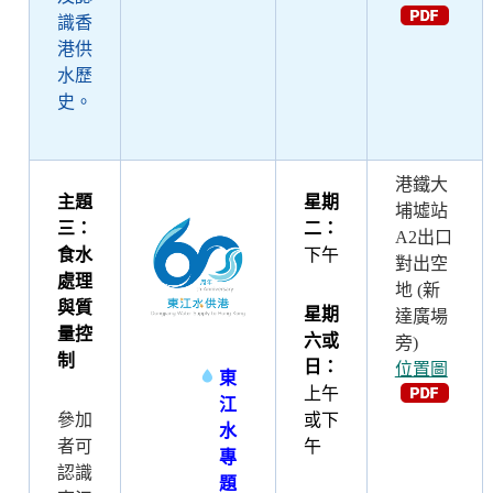
識香
港供
水歷
史。
港鐵大
主題
星期
埔墟站
三：
二：
A2出口
食水
下午
對出空
處理
地 (新
與質
星期
達廣場
量控
六
或
旁)
制
日：
位置圖
東
上午
江
參加
或下
水
者可
午
專
認識
題