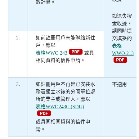
數計算。
如遺失按
金收據，
請同時提
2.
如前註冊用戶未能聯絡新住
交填妥的
戶，應以
表格
表格WWO 243
或具
WWO 213
相同資料的信件申請。
3.
如註冊用戶不再是已安裝水
不適用
務署獨立水錶的分間單位處
所的業主或管理人，應以
表格WWO243C (SDU)
或具同相同資料的信件申
請。