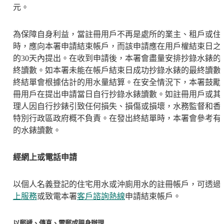
元。
為保障自身利益，當註冊用戶不再是處所的業主、租戶或住
時，應向本署申請結束帳戶，而該申請應在用戶權結束日之
的30天內提出。在收到申請後，本署會盡量安排抄錄水錶的
終讀數。如本署未能在帳戶結束日成功抄錄水錶的最終讀數
終結單會根據估計的用水量結算。在安全情況下，本署鼓勵
冊用戶在提出申請當日自行抄錄水錶讀數。如註冊用戶或其
理人因自行抄錶引致任何損失、損傷或損壞，水務監督和香
特別行政區政府概不負責。在發出終結單時，本署會參考有
的水錶讀數。
經網上或電話申請
以個人名義登記的住宅用水或沖廁用水的註冊帳戶，可透過
上服務
或致電本署
客戶諮詢熱線
申請結束帳戶。
以郵遞、傳真、電郵或親身辦理