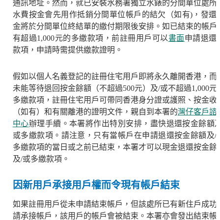
通訊地址。然而，就已安裝水務署獨立水錶的分間單位處所
水費按金會先用作抵銷分間單位帳戶的結欠（如有)，發還
金將於分間單位終結單的繳付期限後安排。如已結束的帳戶
有超過1,000元的多繳款項，前註冊用戶可以
書面
申請退還
款項，申請時需提供繳款證明。
假如以個人名義登記的註冊住宅用戶即將永久離開香港，而
未能等待退回按金餘額（不超過500元）及/或不超過1,000元
多繳款項，註冊住宅用戶可帶同香港身分證或護照、按金收
（如有）和有關離港的證明文件，親自到本署的
灣仔客戶諮
中心
辦理手續。本署將作出特別安排，盡快退還按金餘額及
或多繳款項。請注意，只有當帳戶在申請退還按金餘額及/
多繳款項的當日或之前已結束，本署才可以現金退還按金餘
及/或多繳款項。
因新用戶承接用戶權而令現有帳戶結束
如果註冊用戶從未申請結束帳戶，但該處所已有新住戶成功
請承接帳戶，該用戶的帳戶會被結束。本署亦會發出結束帳