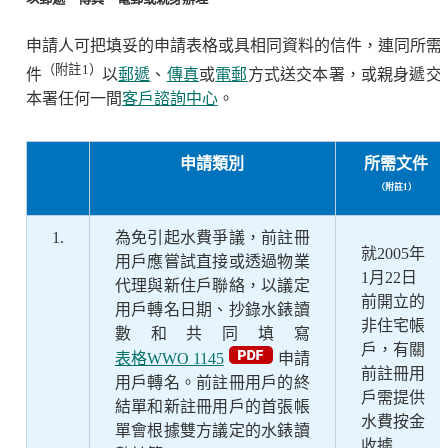
申請人可把填妥的申請表格或具相同資料的信件，連同所需
（附註1）
件
以
郵遞
、
傳真
或
電郵
方式送交本署，或親身遞交
本署任何一間
客戶諮詢中心
。
申請類別
所需文件
（附註1）
1.
為免引起水費爭議，前註冊
就2005年
用戶應嘗試直接或透過物業
1月22日
代理與新住戶聯絡，以議定
前開立的
用戶轉名日期、抄錄水錶讀
非住宅帳
數和共同填寫
戶，有關
表格WWO 1145
申請
前註冊用
用戶轉名。前註冊用戶的終
戶需提供
結單和新註冊用戶的首張帳
水費按金
單會根據雙方議定的水錶讀
收據