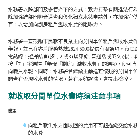
水務署以跨部門及多管齊下的方式，致力打擊有關違法行為
除加強跨部門聯合巡查和優化獨立水錶申請外，亦加強宣傳
育，以增加向劏房租戶濫收水費的阻嚇力。
水務署一直鼓勵市民就不良業主向分間單位租戶濫收水費作
舉報，並已在客戶服務熱線2824 5000提供有關選項。市民致
電熱線，選擇語言(按1, 2 或3 (廣東話, 普通話或英文))後，再
按「7 」字選擇「舉報『劏房』濫收水費」的選項，便可直
向職員舉報。同時，水務署會繼續主動巡查懷疑的分間單位
調查有否濫收水費的情況，若有足夠證據，會提出檢控。
就收取分間單位水費時須注意事項
業主
向租戶就供水方面收回的費用不可超過繳交給水務
的水費