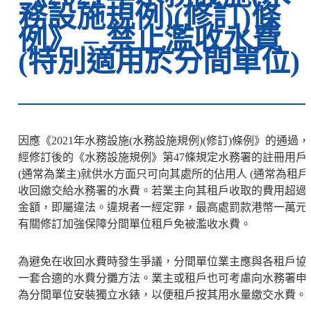
務設施規例)(修訂)條
例》 – 禁止濫收水費
(特別適用於分間單位)
因應《2021年水務設施(水務設施規例)(修訂)條例》的通過，
經修訂後的《水務設施規例》第47條規定水務署的註冊用戶
(通常為業主)就供水方面只可向其處所的佔用人 (通常為租戶
收回繳交給水務署的水費。若業主向其租戶收取的費用超過
金額，即屬違法。違規者一經定罪，最高處罰款港幣一萬元
有關修訂加強保障分間單位租戶免被濫收水費。
為避免在收回水費時發生爭議，分間單位業主應與各租戶協
一套合適的水費分攤方法。業主或租戶也可考慮向水務署申
為分間單位安裝獨立水錶，以便租戶按其用水量繳交水費。