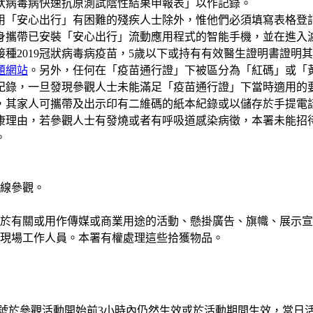
冠狀病毒病快速抗原測試陰性結果申報表」以作記錄。
使用「安心出行」有困難的殘疾人士除外，惟他們必須填寫表格
身攜帶已安裝「安心出行」流動應用程式的智能手機，並在進入
種2019冠狀病毒病疫苗，5歲以下或持有有效醫生證明書證明其
題網站
。另外，任何在「疫苗通行證」下被區分為「紅碼」或「
紀錄，一旦發現參觀人士未能滿足「疫苗通行證」下當時適用的要
，其家人可攜帶及出示印有二維碼的紙本紀錄或以儲存於手提電
康理由，若參觀人士有發燒或者有呼吸道感染病徵，本署未能招
。
線參觀。
於有關或用作傳媒或商業用途的活動、懸掛廣告、旗幟、展示宣
現場工作人員。本署有權處理這些拾獲物品。
信號於參觀活動開始前3小時內仍然生效或於活動期間生效，當日