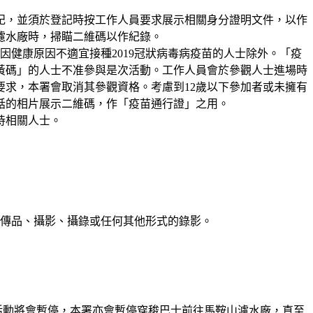
登記，並須於登記時按工作人員要求展示相關身分證明文件，以作
濾水廠時，掃
瞄
二維碼以作紀錄。
因健康原因不適宜接種2019冠狀病毒病疫苗的人士除外。「疫
黃碼」的人士不准參與是次活動。工作人員會於參觀人士進場時
求，本署會取消其參觀資格。考慮到12歲以下參加者或未擁有
話的相片展示二維碼，作「疫苗通行證」之用。
待相關人士。
傳品、攝影、攝錄或任何其他形式的錄影。
活動將會暫停，本署亦會暫停穿稄巴士前往馬鞍山濾水廠，直至