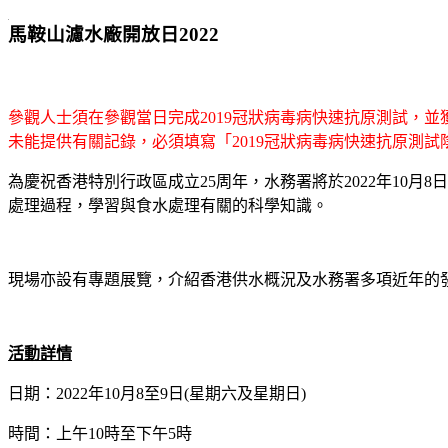
跳
馬鞍山濾水廠開放日2022
至
內
容
參觀人士須在參觀當日完成2019冠狀病毒病快速抗原測試，
未能提供有關記錄，必須填寫「2019冠狀病毒病快速抗原測
為慶祝香港特別行政區成立25周年，水務署將於2022年10
處理過程，學習與食水處理有關的科學知識。
現場亦設有專題展覽，介紹香港供水概況及水務署多項近年的
活動詳情
日期：2022年10月8至9日(星期六及星期日)
時間：上午10時至下午5時