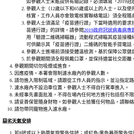
如參觀人士未能提供有關記錄，必須填寫「2019
參觀人士（12歲以下和65歲或以上的人士，以及
核實，工作人員亦會致電核實聯絡電話）須全程隨
參觀人士須滿足「疫苗通行證」下當時適用的要求接
苗通行證」的詳情，請參閱
2019政府冠狀病毒病専
用「驗證二維碼掃瞄器」流動程式掃瞄其疫苗接種
可供顯示其「疫苗通行證」二維碼的智能手提電話
參觀人士進場前須接受體溫檢測。基於保障公眾健
於參觀期間須全程佩戴口罩，並保持適當社交距離
參觀期間切勿吸煙或進食。
因應疫情，本署會限制濾水廠內的參觀人數。
請勿進入限制區域，請跟從工作人員的指示，並沿指定路
濾水廠內不設泊車位置，參觀人士不得自行駕車進入。
未經事先書面批准，不得在場內任何地方進行包括但不限
請妥善保管隨身財物。如參觀人士拾獲任何物品，請聯絡
請勿帶同竉物進入濾水廠。
惡劣天氣
安排
若8號或以上熱帶氣旋警告信號；或紅色/黑色暴雨警告