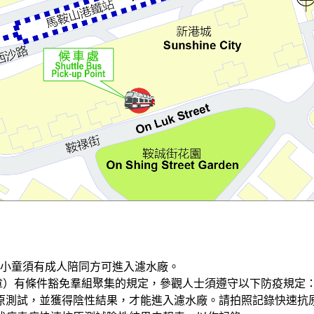
下小童須有成人陪同方可進入濾水廠。
G章）有條件豁免羣組聚集的規定，參觀人士須遵守以下防疫規定
原測試，並獲得陰性結果，才能進入濾水廠。請拍照記錄快速抗