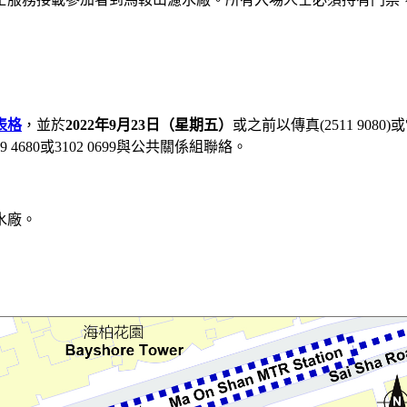
表格
，並於
2022
年
9
月
23
日（星期
五
）
或之前以傳真(2511 9080)或電
 4680或3102 0699與公共關係組聯絡。
水廠。