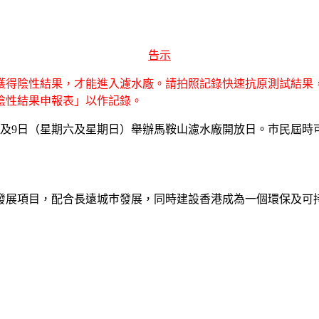
告示
並獲得陰性結果，才能進入濾水廠。請拍照記錄快速抗原測試結
試陰性結果申報表」以作記錄。
月8日及9日（星期六及星期日）舉辦馬鞍山濾水廠開放日。巿民
發展項目，配合長遠城巿發展，同時建設香港成為一個環保及可