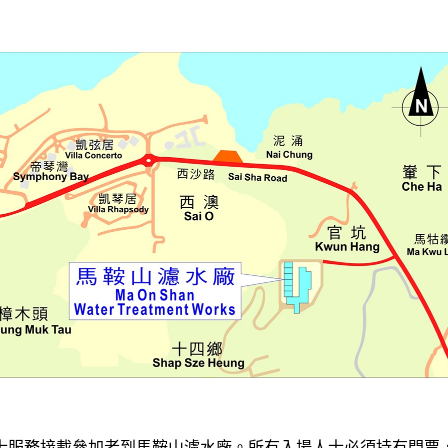
士服務接載參加者到馬鞍山濾水廠。所有入場人士必須持有門票