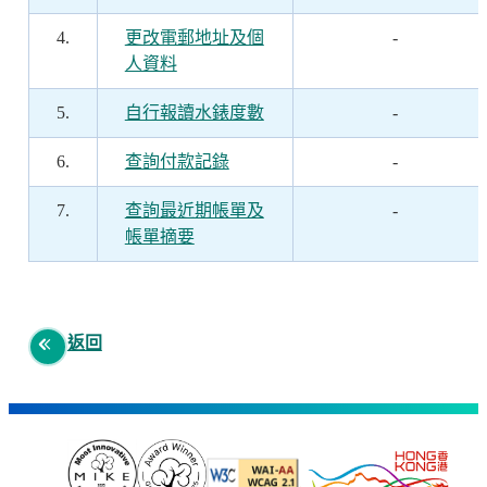
4.
更改電郵地址及個
-
人資料
5.
自行報讀水錶度數
-
6.
查詢付款記錄
-
7.
查詢最近期帳單及
-
帳單摘要
返回