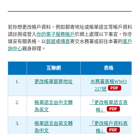
若你想更改帳戶資料，例如郵寄地址或帳單語言等帳戶資料
請註冊或登入
你的電子服務帳戶
於網上處理以下事宜，你亦
填妥有關表格，
以
郵遞
或
傳真
寄交水務署或前往本署的
客戶
詢中心
親身辦理。
互聯網
表格
1.
更改帳單郵寄地址
水務署表格WWO
227號
2.
帳單語言由中文轉
「更改帳單語言表
為英文
格」
3.
帳單語言由英文轉
「更改帳戶資料表
為中文
格」