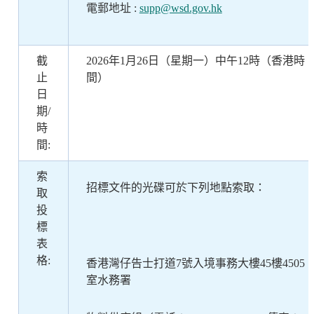
電郵地址
:
supp@wsd.gov.hk
截
2026年1月26日（星期一）中午12時（香港時
止
間）
日
期/
時
間:
索
招標文件的光碟可於下列地點索取：
取
投
標
表
格:
香港灣仔告士打道
7
號入境事務大樓
4
5樓
4
505
室水務署