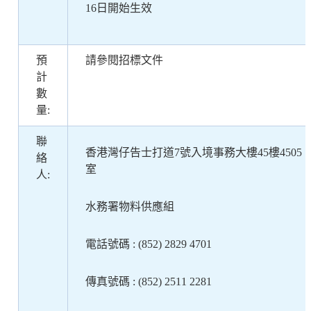
16日開始生效
預
請參閱招標文件
計
數
量:
聯
香港灣仔告士打道7號入境事務大樓45樓4505
絡
室
人:
水務署物料供應組
電話號碼 : (852)
2829 4701
傳真號碼 : (852) 2511 2281