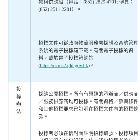
物料供應組（電話：
(852) 2
829 4701
;
傳真：
(852) 2511 2281
）。
招標文件可從政府物流服務署採購及合約管理
系統的電子投標箱下載。有關電子投標的資
料，載於電子投標箱網站
(
https://pcms2.gld.gov.hk
)。
投
採納公開招標。所有有興趣的承辦商／供應商
標
／服務供應商均可投標。有關資格／參與條件
辦
和其他招標要求已訂明在招標文件內的招標條
法:
款。
投標者必須在信封面註明招標編號、投標項目