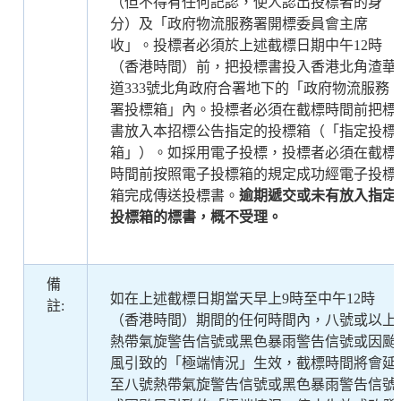
（但不得有任何記認，使人認出投標者的身
分）及「政府物流服務署開標委員會主席
收」。投標者必須於上述截標日期中午12時
（香港時間）前，把投標書投入香港北角渣華
道333號北角政府合署地下的「政府物流服務
署投標箱」內。投標者必須在截標時間前把標
書放入本招標公告指定的投標箱（「指定投標
箱」）。如採用電子投標，投標者必須在截標
時間前按照電子投標箱的規定成功經電子投標
箱完成傳送投標書。
逾期
遞交或未有放入指定
投標箱的標書，概不受理。
備
如在上述截標日期當天早上9時至中午12時
註:
（香港時間）期間的任何時間內，八號或以上
熱帶氣旋警告信號或黑色暴雨警告信號或因颱
風引致的「極端情況」生效，截標時間將會延
至八號熱帶氣旋警告信號或黑色暴雨警告信號