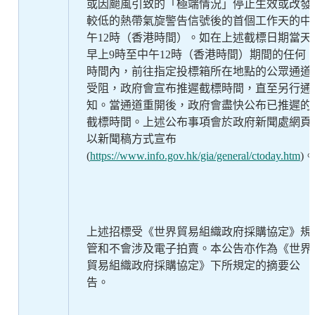
或因颱風引致的「極端情況」停止生效或改發
較低的熱帶氣旋警告信號後的首個工作天的中
午12時（香港時間）。如在上述截標日期當天
早上9時至中午12時（香港時間）期間的任何
時間內，前往指定投標箱所在地點的公眾通道
受阻，政府會宣布推遲截標時間，直至另行通
知。當通道重開後，政府會盡快公布已推遲的
截標時間。上述公布事項會於政府新聞處網頁
以新聞稿方式宣布
(
https://www.info.gov.hk/gia/general/ctoday.htm
)。
上述招標受《世界貿易組織政府採購協定》規
管和不會涉及電子拍賣。本公告亦作為《世界
貿易組織政府採購協定》下所規定的摘要公
告。