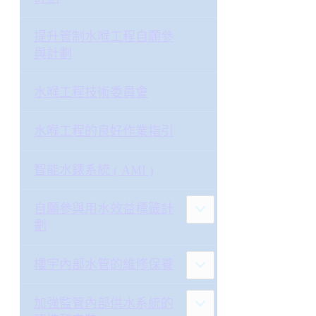
提升管制水喉工程自願參
與計劃
水喉工程技術委員會
水喉工程的良好作業指引
智能水錶系統 ( AMI )
自願參與用水效益標籤計
劃
樓宇內部水管的維修保養
加強監管內部供水系統的