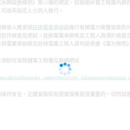
《水務設施條例》第15條的規定，如指明水管工程屬內部
，可由非指定人士的人進行。
的擁有人應安排
註冊電業承辦商
進行有關電力裝置安裝的
電前作檢查及測試。註冊電業承辦商及工程人員須於檢查
冊電業承辦商及註冊電業工程人員均是根據《電力條例》(第
全須知可瀏覽機電工程署互聯網網址
v.hk/tc/electricity_safety/electricity_information/electrical
的操作安全，正確安裝和有適當保養是很重要的。切勿試