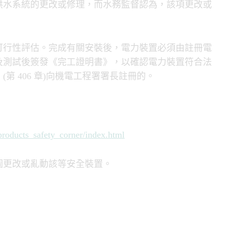
供水系統的更改或修理，而水務監督認為，該項更改或
可行性評估。完成有關安裝後，電力裝置必須由註冊電
及測試後簽發《完工證明書》，以確認電力裝置符合法
 406 章)向機電工程署署長註冊的。
_products_safety_corner/index.html
圖更改或亂動該等安全裝置。