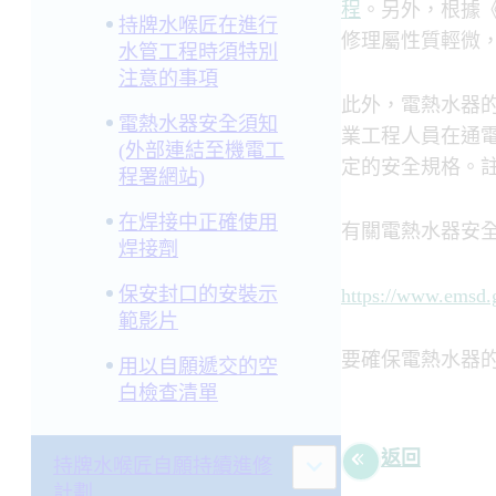
程
。另外，根據
持牌水喉匠在進行
修理屬性質輕微
水管工程時須特別
注意的事項
此外，電熱水器
電熱水器安全須知
業工程人員在通
(外部連結至機電工
定的安全規格。註
程署網站)
在焊接中正確使用
有關電熱水器安
焊接劑
保安封口的安裝示
https://www.emsd.go
範影片
要確保電熱水器
用以自願遞交的空
白檢查清單
返回
持牌水喉匠自願持續進修
計劃