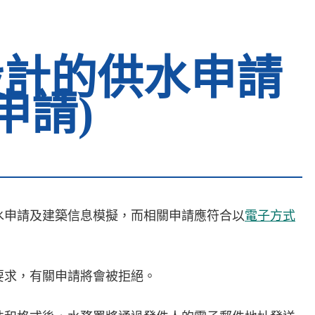
設計的供水申請
申請)
水申請及建築信息模擬，而相關申請應符合以
電子方式
要求，有關申請將會被拒絕。